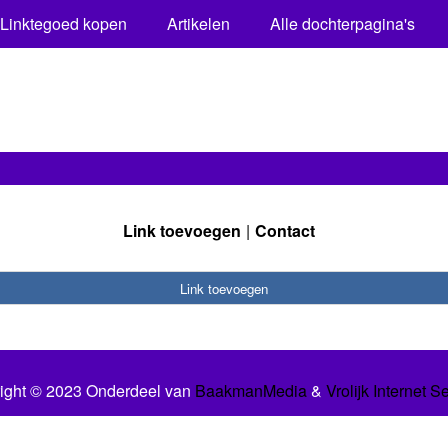
Linktegoed kopen
Artikelen
Alle dochterpagina's
Link toevoegen
Contact
Link toevoegen
ight © 2023 Onderdeel van
BaakmanMedia
&
Vrolijk Internet S